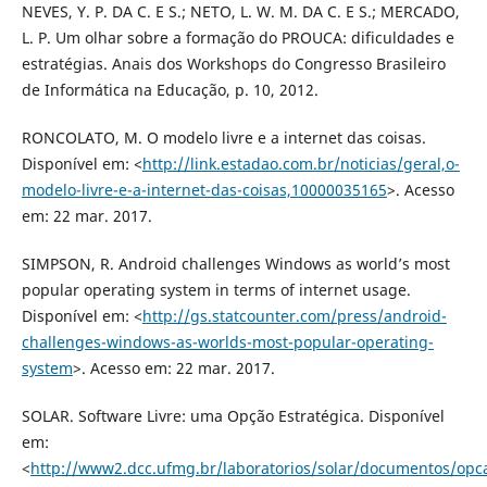
NEVES, Y. P. DA C. E S.; NETO, L. W. M. DA C. E S.; MERCADO,
L. P. Um olhar sobre a formação do PROUCA: dificuldades e
estratégias. Anais dos Workshops do Congresso Brasileiro
de Informática na Educação, p. 10, 2012.
RONCOLATO, M. O modelo livre e a internet das coisas.
Disponível em: <
http://link.estadao.com.br/noticias/geral,o-
modelo-livre-e-a-internet-das-coisas,10000035165
>. Acesso
em: 22 mar. 2017.
SIMPSON, R. Android challenges Windows as world’s most
popular operating system in terms of internet usage.
Disponível em: <
http://gs.statcounter.com/press/android-
challenges-windows-as-worlds-most-popular-operating-
system
>. Acesso em: 22 mar. 2017.
SOLAR. Software Livre: uma Opção Estratégica. Disponível
em:
<
http://www2.dcc.ufmg.br/laboratorios/solar/documentos/opca