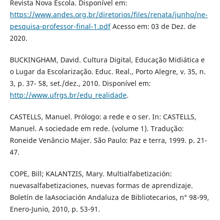
Revista Nova Escola. Disponível em:
https://www.andes.org.br/diretorios/files/renata/junho/ne-
pesquisa-professor-final-1.pdf
Acesso em: 03 de Dez. de
2020.
BUCKINGHAM, David. Cultura Digital, Educação Midiática e
o Lugar da Escolarização. Educ. Real., Porto Alegre, v. 35, n.
3, p. 37- 58, set./dez., 2010. Disponível em:
http://www.ufrgs.br/edu_realidade
.
CASTELLS, Manuel. Prólogo: a rede e o ser. In: CASTELLS,
Manuel. A sociedade em rede. (volume 1). Tradução:
Roneide Venâncio Majer. São Paulo: Paz e terra, 1999. p. 21-
47.
COPE, Bill; KALANTZIS, Mary. Multialfabetización:
nuevasalfabetizaciones, nuevas formas de aprendizaje.
Boletín de laAsociación Andaluza de Bibliotecarios, n° 98-99,
Enero-Junio, 2010, p. 53-91.