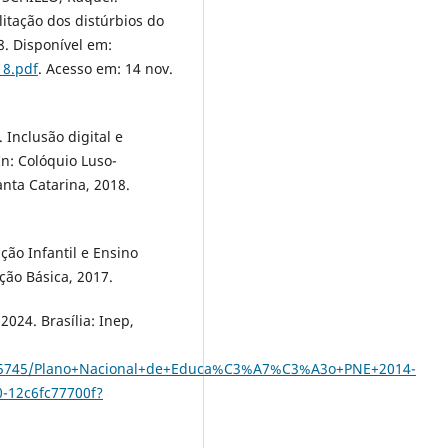
litação dos distúrbios do
8. Disponível em:
18.pdf
. Acesso em: 14 nov.
. Inclusão digital e
n: Colóquio Luso-
nta Catarina, 2018.
ão Infantil e Ensino
ção Básica, 2017.
024. Brasília: Inep,
/485745/Plano+Nacional+de+Educa%C3%A7%C3%A3o+PNE+2014-
-12c6fc77700f?