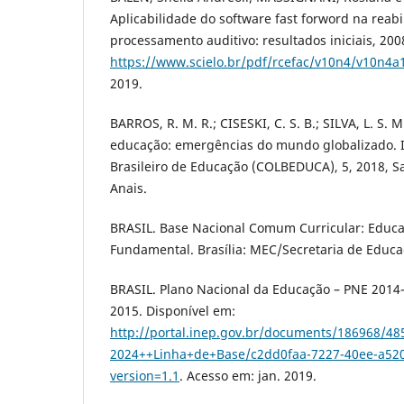
Aplicabilidade do software fast forword na reabi
processamento auditivo: resultados iniciais, 200
https://www.scielo.br/pdf/rcefac/v10n4/v10n4a
2019.
BARROS, R. M. R.; CISESKI, C. S. B.; SILVA, L. S. M
educação: emergências do mundo globalizado. I
Brasileiro de Educação (COLBEDUCA), 5, 2018, Sa
Anais.
BRASIL. Base Nacional Comum Curricular: Educaç
Fundamental. Brasília: MEC/Secretaria de Educa
BRASIL. Plano Nacional da Educação – PNE 2014-2
2015. Disponível em:
http://portal.inep.gov.br/documents/186968
2024++Linha+de+Base/c2dd0faa-7227-40ee-a520
version=1.1
. Acesso em: jan. 2019.