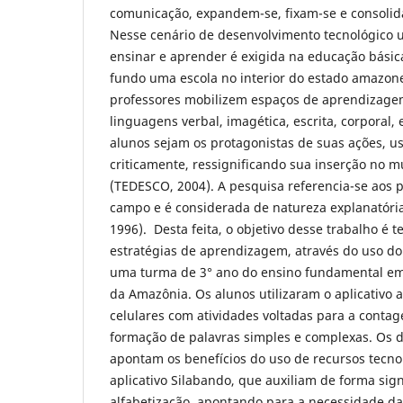
comunicação, expandem-se, fixam-se e consoli
Nesse cenário de desenvolvimento tecnológico
ensinar e aprender é exigida na educação bási
fundo uma escola no interior do estado amazone
professores mobilizem espaços de aprendizage
linguagens verbal, imagética, escrita, corporal,
alunos sejam os protagonistas de suas ações, us
criticamente, ressignificando sua inserção no m
(TEDESCO, 2004). A pesquisa referencia-se aos p
campo e é considerada de natureza explanatór
1996). Desta feita, o objetivo desse trabalho é 
estratégias de aprendizagem, através do uso do
uma turma de 3° ano do ensino fundamental em 
da Amazônia. Os alunos utilizaram o aplicativo 
celulares com atividades voltadas para a contag
formação de palavras simples e complexas. Os 
apontam os benefícios do uso de recursos tecnol
aplicativo Silabando, que auxiliam de forma sign
alfabetização, apontando para a necessidade da