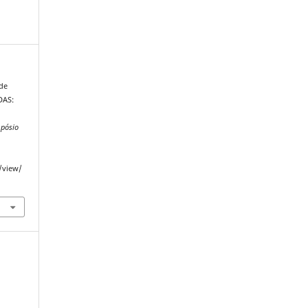
 de
DAS:
pósio
e/view/