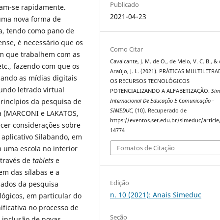
Publicado
dam-se rapidamente.
2021-04-23
 uma nova forma de
ca, tendo como pano de
nse, é necessário que os
Como Citar
m que trabalhem com as
Cavalcante, J. M. de O., de Melo, V. C. B., &
 etc., fazendo com que os
Araújo, J. L. (2021). PRÁTICAS MULTILETRA
ando as mídias digitais
OS RECURSOS TECNOLÓGICOS
undo letrado virtual
POTENCIALIZANDO A ALFABETIZAÇÃO.
Sim
rincípios da pesquisa de
Internacional De Educação E Comunicação -
SIMEDUC
, (10). Recuperado de
ia (MARCONI e LAKATOS,
https://eventos.set.edu.br/simeduc/articl
tecer considerações sobre
14774
 aplicativo Silabando, em
Fomatos de Citação
uma escola no interior
através de
tablets
e
em das sílabas e a
Edição
dados da pesquisa
n. 10 (2021): Anais Simeduc
ógicos, em particular do
ificativa no processo de
Seção
 inclusão de novas