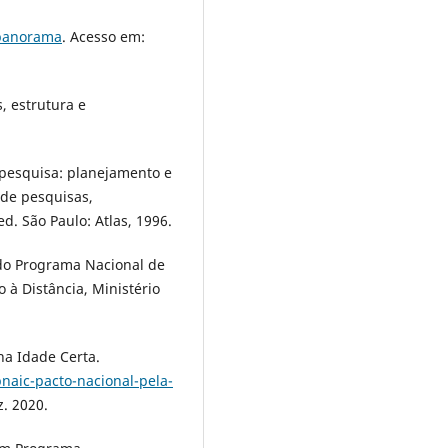
/panorama
. Acesso em:
, estrutura e
 pesquisa: planejamento e
 de pesquisas,
d. São Paulo: Atlas, 1996.
do Programa Nacional de
 à Distância, Ministério
na Idade Certa.
naic-pacto-nacional-pela-
z. 2020.