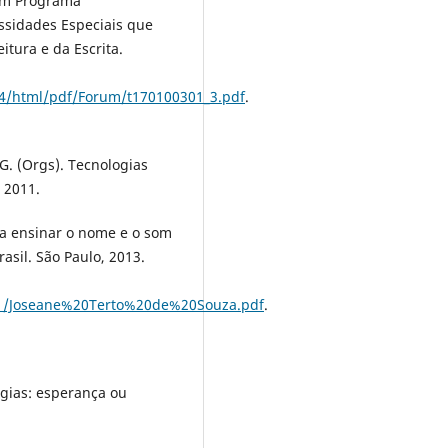
 um Programa
ssidades Especiais que
tura e da Escrita.
4/html/pdf/Forum/t170100301_3.pdf
.
G. (Orgs). Tecnologias
 2011.
ra ensinar o nome e o som
asil. São Paulo, 2013.
0/1/Joseane%20Terto%20de%20Souza.pdf
.
gias: esperança ou