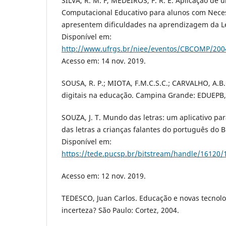
SILVA, R. M. F, MEDEIROS, F. R. E. Aplicação de
Computacional Educativo para alunos com Nece
apresentem dificuldades na aprendizagem da Lei
Disponível em:
http://www.ufrgs.br/niee/eventos/CBCOMP/200
Acesso em: 14 nov. 2019.
SOUSA, R. P.; MIOTA, F.M.C.S.C.; CARVALHO, A.B.
digitais na educação. Campina Grande: EDUEPB,
SOUZA, J. T. Mundo das letras: um aplicativo pa
das letras a crianças falantes do português do Br
Disponível em:
https://tede.pucsp.br/bitstream/handle/1612
Acesso em: 12 nov. 2019.
TEDESCO, Juan Carlos. Educação e novas tecnolo
incerteza? São Paulo: Cortez, 2004.