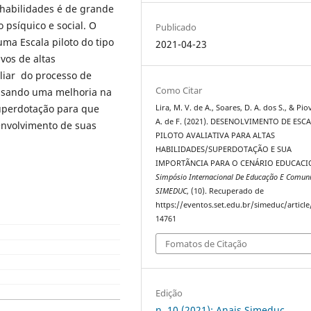
s habilidades é de grande
 psíquico e social. O
Publicado
uma Escala piloto do tipo
2021-04-23
vos de altas
iliar do processo de
Como Citar
 visando uma melhoria na
superdotação para que
Lira, M. V. de A., Soares, D. A. dos S., & Pio
A. de F. (2021). DESENOLVIMENTO DE ESC
envolvimento de suas
PILOTO AVALIATIVA PARA ALTAS
HABILIDADES/SUPERDOTAÇÃO E SUA
IMPORTÃNCIA PARA O CENÁRIO EDUCACI
Simpósio Internacional De Educação E Comuni
SIMEDUC
, (10). Recuperado de
https://eventos.set.edu.br/simeduc/articl
14761
Fomatos de Citação
Edição
n. 10 (2021): Anais Simeduc