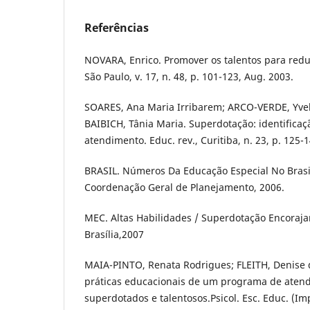
Referências
NOVARA, Enrico. Promover os talentos para reduz
São Paulo, v. 17, n. 48, p. 101-123, Aug. 2003.
SOARES, Ana Maria Irribarem; ARCO-VERDE, Yveli
BAIBICH, Tânia Maria. Superdotação: identificaç
atendimento. Educ. rev., Curitiba, n. 23, p. 125-1
BRASIL. Números Da Educação Especial No Brasil.
Coordenação Geral de Planejamento, 2006.
MEC. Altas Habilidades / Superdotação Encoraja
Brasília,2007
MAIA-PINTO, Renata Rodrigues; FLEITH, Denise 
práticas educacionais de um programa de aten
superdotados e talentosos.Psicol. Esc. Educ. (Impr