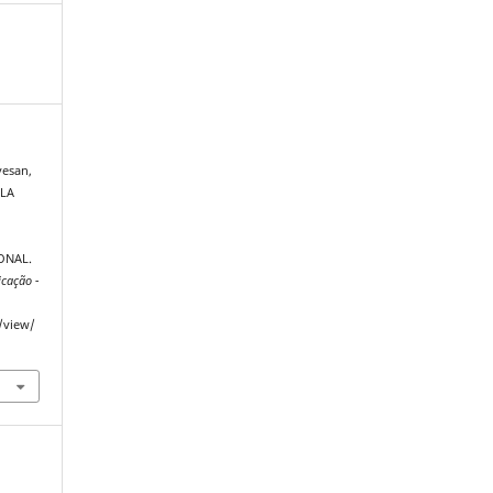
vesan,
ALA
ONAL.
cação -
e/view/