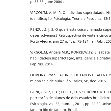
p. 55-66, June 2004 .
VIRGOLIM, A. M. R. O indivíduo superdotado: His
identificação. Psicologia: Teoria e Pesquisa, 13(
RENZULLI, J. S. O que é esta coisa chamada sup
desenvolvemos? Retrospectiva de vinte e cinco a
Porto Alegre, ano 27 n. 1, p. 75-134, jan./abr. 20
VIRGOLIM, Angela M.R.; KONKIEWITZ, Elisabete C
habilidades/superdotação, inteligência e criati
Papirus, 2014.
OLIVEIRA, Roseli. ALUNOS DOTADOS E TALENTOS
minha sala de aula? São Carlos, SP, dec. 2015.
GONÇALVEZ, F. C.; FLEITH, D. S.; LIBÓRIO, A. C. O
percepção de alunos de dois estados brasileiros.
Psicologia, vol. 63, núm. 1, 2011, pp. 22-30 Univ
Janeiro Rio de Janeiro, Brasil.