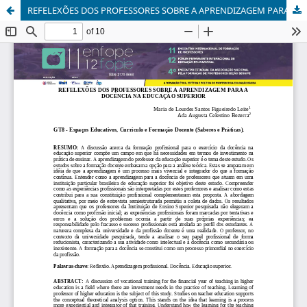
REFELEXÕES DOS PROFESSORES SOBRE A APRENDIZAGEM PARA A DOCÊNCIA NA EDUCAÇÃO SUPERIOR