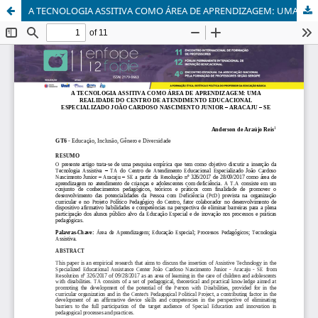
A TECNOLOGIA ASSITIVA COMO ÁREA DE APRENDIZAGEM: UMA REALIDADE DO CENTRO DE ATENDIMENTO EDUCACIONAL ESPECIALIZADO JOÃO CARDOSO NASCIMENTO JUNIOR – ARACAJU – SE