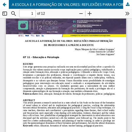
A ESCOLA E A FORMAÇÃO DE VALORES: REFLEXÕES PARA A FORMAÇÃO DE PROFESSORES E A PRÁTICA DOCENTE