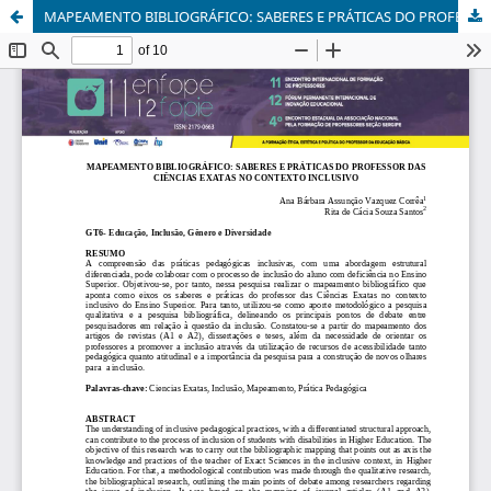
MAPEAMENTO BIBLIOGRÁFICO: SABERES E PRÁTICAS DO PROFESSOR DAS CIÊNCIAS EXATAS NO CONTEXTO INCLUSIVO