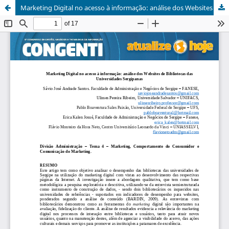
Marketing Digital no acesso à informação: análise dos Websites de Bibliotecas das Universidades Sergipanas