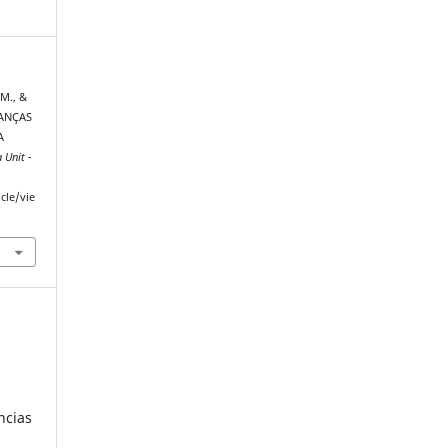
 M., &
IANÇAS
A
Unit -
cle/vie
ncias