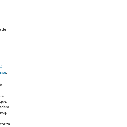
a de
a
-
ense
.
u
e
a a
que,
 cedem
esq.
utoriza