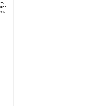
er,
buído
nte.