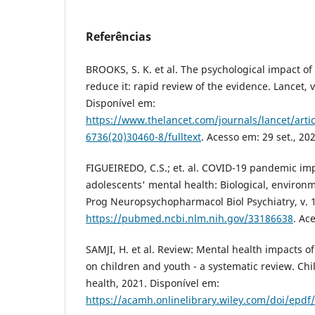
Referências
BROOKS, S. K. et al. The psychological impact o
reduce it: rapid review of the evidence. Lancet, v
Disponível em:
https://www.thelancet.com/journals/lancet/artic
6736(20)30460-8/fulltext
. Acesso em: 29 set., 20
FIGUEIREDO, C.S.; et. al. COVID-19 pandemic im
adolescents' mental health: Biological, environme
Prog Neuropsychopharmacol Biol Psychiatry, v. 1
https://pubmed.ncbi.nlm.nih.gov/33186638
. Ac
SAMJI, H. et al. Review: Mental health impacts 
on children and youth - a systematic review. Ch
health, 2021. Disponível em:
https://acamh.onlinelibrary.wiley.com/doi/epd