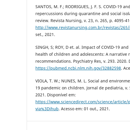
SANTOS, M. F.; RODRIGUES, J. F. S. COVID-19 and
repercussions during quarantine and social isola
review. Revista Nursing, v. 23, n. 265, p. 4095-4
http://www.revistanursing.com.br/revistas/265
set., 2021.
SINGH, S; ROY, D et. al. Impact of COVID-19 an
health of children and adolescents: A narrative 
recommendations. Psychiatry Res, v. 293. 2020. 
https://pubmed.ncbi.nlm.nih.gov/32882598
. Ac
VIOLA, T. W.; NUNES, M. L. Social and environme
19 pandemic on children. Jornal de pediatria, v. 
2021. Disponível em:
https://www.sciencedirect.com/science/article
via%3Dihub
. Acesso em: 01 out., 2021.