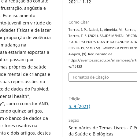
 e a redução do contato
2021-11-12
 frustração, angústia e
 Este isolamento
Como Citar
to-juvenil em virtude do
vidades físicas e de lazer
Torres, I. P., Izabel, I., Almeida, M., Barros,
Torres, T. F. (2021). SAÚDE MENTAL DE CR
or proporção de violência
E ADOLESCENTES DIANTE DA PANDEMIA D
e mudança na
COVID-19.
SEMPESq - Semana De Pesquisa Da 
asa estariam expostas a
Alagoas
, (9). Recuperado de
dultos passam por
https://eventos.set.edu.br/al_sempesq/arti
emas próprios de saúde
w/15133
aúde mental de crianças e
Fomatos de Citação
 suas repercussões no
anco de dados do PubMed,
mental health”,
Edição
ty”, com o conector AND.
n. 9 (2021)
tendo quinze artigos,
bém o banco de dados da
Seção
critores usados na
Seminários de Temas Livres - Ciê
a e dois artigos, destes
da Saúde e Biológicas