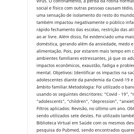
vírus. O confinamento, a perda da rotina normal
social e físico com outras pessoas causam tédio,
uma sensação de isolamento do resto do mundo.
também impactou negativamente o público infan
rápido fechamento das escolas, restrição das ati
ao ar livre. Além disso, foi evidenciado uma mai
doméstica, gerando além da ansiedade, medo 
alimentação. Pois, por estarem mais tempo em c
ambientes familiares estressantes, já que os a
impactos econômicos, exaustão, fadiga e probl
mental. Objetivos: Identificar os impactos na s
adolescentes diante da pandemia da Covid-19 e
âmbito familiar.Metodologia: Foi utilizado o b
usando os seguintes descritores: “Covid - 19”, “
“adolescents”, “children”, “depression”, “anxie
Filtros aplicados: Revisão, no último um ano. Ob
sendo utilizados sete destes. Foi utilizado tam
Biblioteca Virtual em Saúde com os mesmos des
pesquisa do Pubmed, sendo encontrados quarent