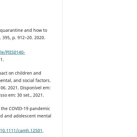
f quarantine and how to
. 395, p. 912–20. 2020.
le/PIIS0140-
21.
pact on children and
ntal, and social factors.
06. 2021. Disponível em:
esso em: 30 set., 2021.
of the COVID-19 pandemic
ild and adolescent mental
f/10.1111/camh.12501
.