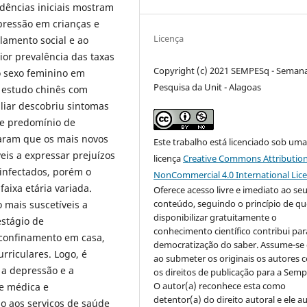
idências iniciais mostram
pressão em crianças e
Licença
lamento social e ao
or prevalência das taxas
Copyright (c) 2021 SEMPESq - Seman
o sexo feminino em
Pesquisa da Unit - Alagoas
 estudo chinês com
liar descobriu sintomas
 e predomínio de
aram que os mais novos
Este trabalho está licenciado sob um
eis a expressar prejuízos
licença
Creative Commons Attribution
 infectados, porém o
NonCommercial 4.0 International Lic
faixa etária variada.
Oferece acesso livre e imediato ao se
conteúdo, seguindo o princípio de qu
 mais suscetíveis a
disponibilizar gratuitamente o
estágio de
conhecimento científico contribui par
 confinamento em casa,
democratização do saber. Assume-se 
rriculares. Logo, é
ao submeter os originais os autores
 a depressão e a
os direitos de publicação para a Semp
O autor(a) reconhece esta como
de médica e
detentor(a) do direito autoral e ele a
 aos serviços de saúde