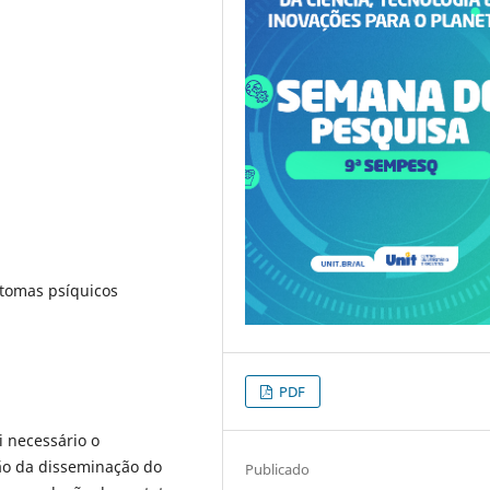
intomas psíquicos
PDF
 necessário o
ão da disseminação do
Publicado