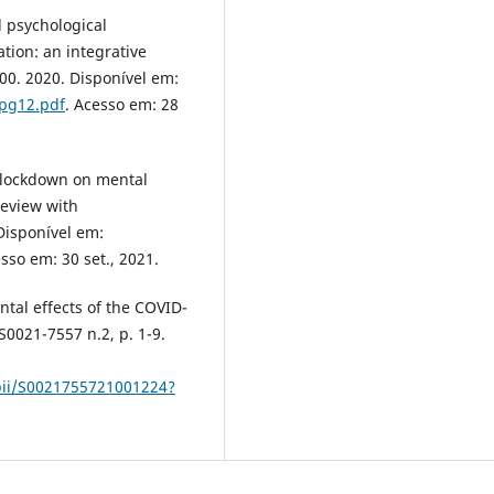
 psychological
tion: an integrative
100. 2020. Disponível em:
/pg12.pdf
. Acesso em: 28
d lockdown on mental
review with
Disponível em:
esso em: 30 set., 2021.
ntal effects of the COVID-
S0021-7557 n.2, p. 1-9.
/pii/S0021755721001224?