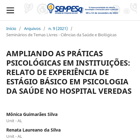
Início
/
Arquivos
/
n. 9 (2021)
/
Seminários de Temas Livres - Ciências da Saúde e Biológicas
AMPLIANDO AS PRÁTICAS
PSICOLÓGICAS EM INSTITUIÇÕES:
RELATO DE EXPERIÊNCIA DE
ESTÁGIO BÁSICO EM PSICOLOGIA
DA SAÚDE NO HOSPITAL VEREDAS
Mônica Guimarães Silva
Unit - AL
Renata Laureano da Silva
Unit - AL