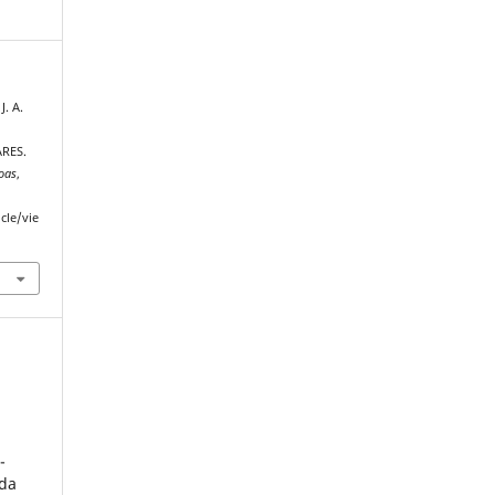
J. A.
RES.
oas
,
cle/vie
-
 da