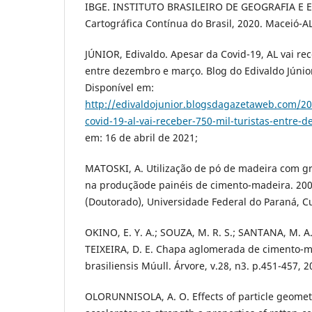
IBGE. INSTITUTO BRASILEIRO DE GEOGRAFIA E E
Cartográfica Contínua do Brasil, 2020. Maceió-AL
JÚNIOR, Edivaldo. Apesar da Covid-19, AL vai rec
entre dezembro e março. Blog do Edivaldo Júnior
Disponível em:
http://edivaldojunior.blogsdagazetaweb.com/2
covid-19-al-vai-receber-750-mil-turistas-entre
em: 16 de abril de 2021;
MATOSKI, A. Utilização de pó de madeira com g
na produçãode painéis de cimento-madeira. 2005
(Doutorado), Universidade Federal do Paraná, Cu
OKINO, E. Y. A.; SOUZA, M. R. S.; SANTANA, M. A.
TEIXEIRA, D. E. Chapa aglomerada de cimento-
brasiliensis Múull. Árvore, v.28, n3. p.451-457, 2
OLORUNNISOLA, A. O. Effects of particle geome