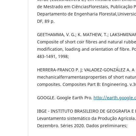
de Mestrado em CiênciasFlorestais, Publicação
Departamento de Engenharia Florestal,Universida
DF, 89 p.
GEETHAMMA, V. G.; K. MATHEW, T.; LAKSHMINA
Composite of short coir fibres and natural rubbe
modification, loading and orientation of fibre. Pol
483-1491, 1998;
HERRERA-FRANCO P. J; VALADEZ-GONZÁLEZ A. A s
mechanicalferramentasproperties of short natura
composites. Composites Part B: Engineering. v.36
GOOGLE. Google Earth Pro.
http://earth.google.
IBGE - INSTITUTO BRASILEIRO DE GEOGRAFIA E E
Levantamento sistemático da Produção Agrícola.
Dezembro. Séries 2020. Dados preliminares;