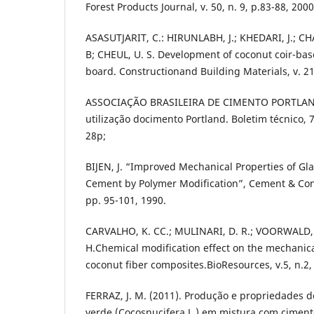
Forest Products Journal, v. 50, n. 9, p.83-88, 2000
ASASUTJARIT, C.: HIRUNLABH, J.; KHEDARI, J.; C
B; CHEUL, U. S. Development of coconut coir-ba
board. Constructionand Building Materials, v. 21,
ASSOCIAÇÃO BRASILEIRA DE CIMENTO PORTLAND
utilização docimento Portland. Boletim técnico, 7
28p;
BIJEN, J. “Improved Mechanical Properties of Gla
Cement by Polymer Modification”, Cement & Conc
pp. 95-101, 1990.
CARVALHO, K. CC.; MULINARI, D. R.; VOORWALD, H.
H.Chemical modification effect on the mechanica
coconut fiber composites.BioResources, v.5, n.2,
FERRAZ, J. M. (2011). Produção e propriedades d
verde (Cocosnucifera L.) em mistura com ciment