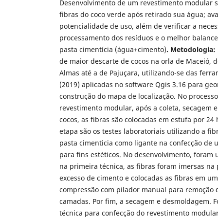
Desenvolvimento de um revestimento modular su
fibras do coco verde após retirado sua água; av
potencialidade de uso, além de verificar a nece
processamento dos resíduos e o melhor balance
pasta cimentícia (água+cimento)
. Metodologia:
de maior descarte de cocos na orla de Maceió, d
Almas até a de Pajuçara, utilizando-se das ferr
(2019) aplicadas no software Qgis 3.16 para ge
construção do mapa de localização. No processo
revestimento modular, após a coleta, secagem
cocos, as fibras são colocadas em estufa por 24 
etapa são os testes laboratoriais utilizando a fi
pasta cimenticia como ligante na confecção de
para fins estéticos. No desenvolvimento, foram u
na primeira técnica, as fibras foram imersas na p
excesso de cimento e colocadas as fibras em um
compressão com pilador manual para remoção d
camadas. Por fim, a secagem e desmoldagem. F
técnica para confecção do revestimento modular,