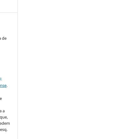
a de
a
-
ense
.
u
e
a a
que,
 cedem
esq.