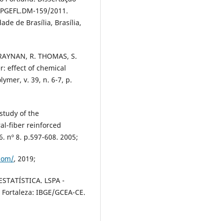
 PPGEFL.DM-159/2011.
de de Brasília, Brasília,
RAYNAN, R. THOMAS, S.
r: effect of chemical
ymer, v. 39, n. 6-7, p.
tudy of the
l-fiber reinforced
. nº 8. p.597-608. 2005;
com/
, 2019;
STATÍSTICA. LSPA -
 Fortaleza: IBGE/GCEA-CE.