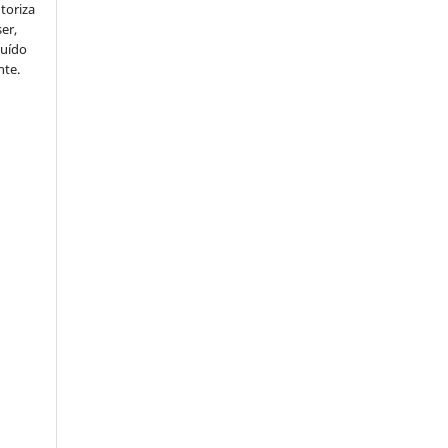
utoriza
er,
buído
nte.