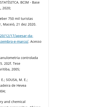
STATÍSITCA. BCIM - Base
, 2020;
eber 750 mil turistas
, Maceió, 21 dez 2020.
020/12/17/apesar-da-
-dezembro-e-marco/
. Acesso
ranulometria controlada
. 202f. Tese
ritiba, 2005;
 E.; SOUSA, M. E.;
madeira de Hevea
004;
try and chemical