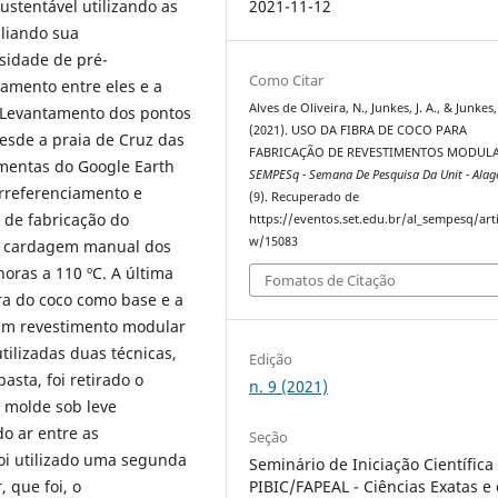
2021-11-12
stentável utilizando as
aliando sua
ssidade de pré-
Como Citar
amento entre eles e a
Alves de Oliveira, N., Junkes, J. A., & Junkes, 
Levantamento dos pontos
(2021). USO DA FIBRA DE COCO PARA
esde a praia de Cruz das
FABRICAÇÃO DE REVESTIMENTOS MODULA
amentas do Google Earth
SEMPESq - Semana De Pesquisa Da Unit - Alag
orreferenciamento e
(9). Recuperado de
 de fabricação do
https://eventos.set.edu.br/al_sempesq/arti
w/15083
 e cardagem manual dos
horas a 110 ºC. A última
Fomatos de Citação
bra do coco como base e a
 um revestimento modular
tilizadas duas técnicas,
Edição
asta, foi retirado o
n. 9 (2021)
 molde sob leve
o ar entre as
Seção
oi utilizado uma segunda
Seminário de Iniciação Científica 
 que foi, o
PIBIC/FAPEAL - Ciências Exatas e