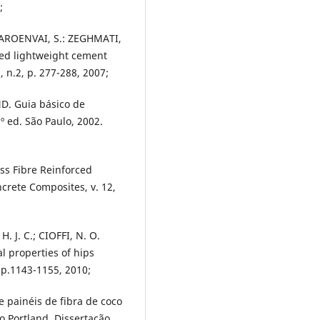
;
HAROENVAI, S.: ZEGHMATI,
sed lightweight cement
 n.2, p. 277-288, 2007;
. Guia básico de
º ed. São Paulo, 2002.
ss Fibre Reinforced
rete Composites, v. 12,
 J. C.; CIOFFI, N. O.
l properties of hips
 p.1143-1155, 2010;
e painéis de fibra de coco
o Portland. Dissertação