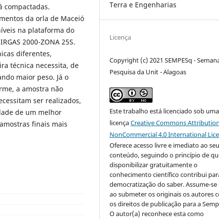
Terra e Engenharias
já compactadas.
imentos da orla de Maceió
íveis na plataforma do
Licença
a SIRGAS 2000-ZONA 25S.
icas diferentes,
Copyright (c) 2021 SEMPESq - Seman
ra técnica necessita, de
Pesquisa da Unit - Alagoas
ndo maior peso. Já o
irme, a amostra não
ecessitam ser realizados,
Este trabalho está licenciado sob um
idade de um melhor
licença
Creative Commons Attribution
amostras finais mais
NonCommercial 4.0 International Lic
Oferece acesso livre e imediato ao se
conteúdo, seguindo o princípio de qu
disponibilizar gratuitamente o
conhecimento científico contribui par
democratização do saber. Assume-se 
ao submeter os originais os autores
os direitos de publicação para a Semp
O autor(a) reconhece esta como