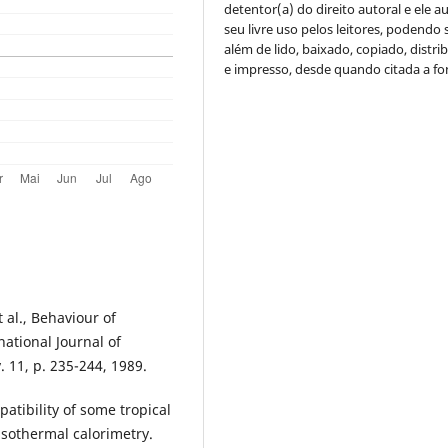
detentor(a) do direito autoral e ele a
seu livre uso pelos leitores, podendo s
além de lido, baixado, copiado, distri
e impresso, desde quando citada a fo
 al., Behaviour of
ational Journal of
 11, p. 235-244, 1989.
tibility of some tropical
sothermal calorimetry.