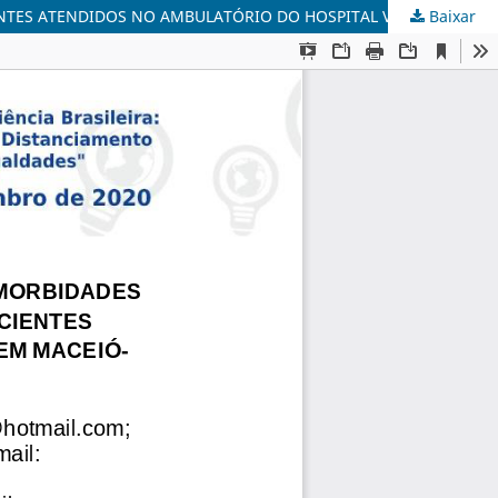
Baixar
ÍNDICE TORNOZELO-BRAQUIAL COMO AVALIADOR DE COMORBIDADES CARDIOVASCULARES DO DIABETES MELLITUS EM PACIENTES ATENDIDOS NO AMBULATÓRIO DO HOSPITAL VEREDAS, EM MACEIÓ-AL.