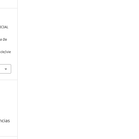
FICIAL
sa Da
cle/vie
ncias