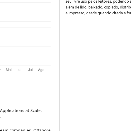
seu livre uso pelos leitores, podendo s
além de lido, baixado, copiado, distri
e impresso, desde quando citada a fo
pplications at Scale,
>
tream companies, Offshore