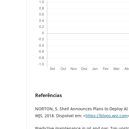
Referências
NORTON, S. Shell Announces Plans to Deploy AI A
WJS, 2018. Dispoível em: <
https://blogs.wsj.com
Predictive maintenance in oil and gas: Top ups