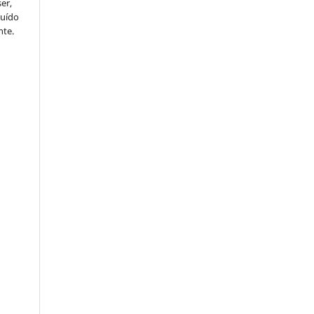
er,
buído
nte.