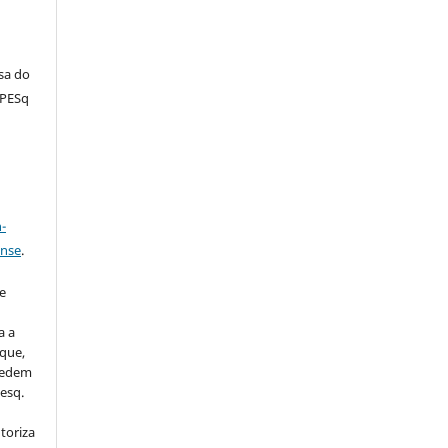
sa do
MPESq
a
-
ense
.
u
e
a a
que,
 cedem
esq.
utoriza