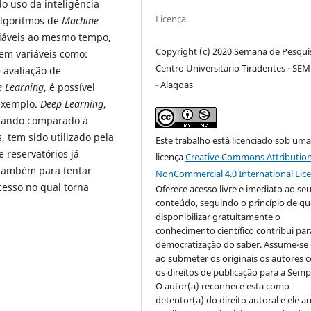
do uso da inteligência
Licença
algoritmos de
Machine
ariáveis ao mesmo tempo,
Copyright (c) 2020 Semana de Pesqui
em variáveis como:
Centro Universitário Tiradentes - SE
 avaliação de
- Alagoas
 Learning
, é possível
 exemplo.
Deep Learning
,
quando comparado à
s, tem sido utilizado pela
Este trabalho está licenciado sob um
 reservatórios já
licença
Creative Commons Attribution
 também para tentar
NonCommercial 4.0 International Lic
cesso no qual torna
Oferece acesso livre e imediato ao se
conteúdo, seguindo o princípio de qu
disponibilizar gratuitamente o
conhecimento científico contribui par
democratização do saber. Assume-se 
ao submeter os originais os autores
os direitos de publicação para a Semp
O autor(a) reconhece esta como
detentor(a) do direito autoral e ele a