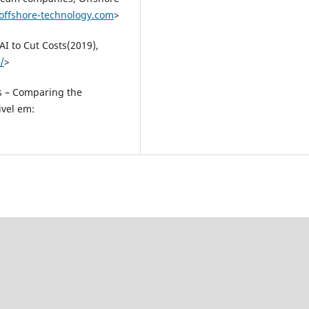
offshore-technology.com
>
I to Cut Costs(2019),
/
>
as – Comparing the
ivel em: