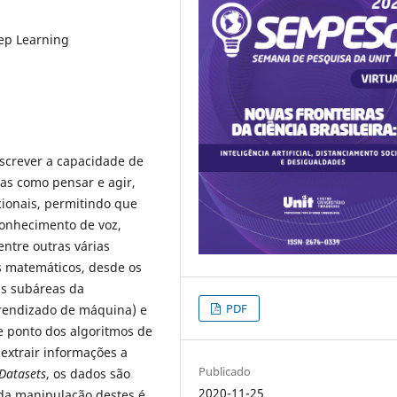
ep Learning
descrever a capacidade de
s como pensar e agir,
ionais, permitindo que
onhecimento de voz,
entre outras várias
mos matemáticos, desde os
as subáreas da
PDF
endizado de máquina) e
 ponto dos algoritmos de
e extrair informações a
Publicado
Datasets
, os dados são
2020-11-25
 da manipulação destes é