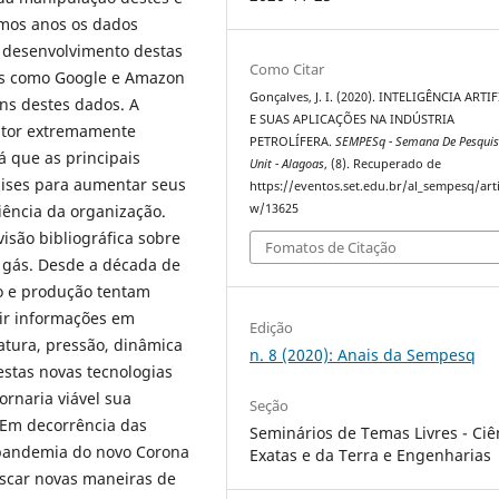
timos anos os dados
o desenvolvimento destas
Como Citar
as como Google e Amazon
Gonçalves, J. I. (2020). INTELIGÊNCIA ARTI
ens destes dados. A
E SUAS APLICAÇÕES NA INDÚSTRIA
ator extremamente
PETROLÍFERA.
SEMPESq - Semana De Pesqui
á que as principais
Unit - Alagoas
, (8). Recuperado de
lises para aumentar seus
https://eventos.set.edu.br/al_sempesq/arti
w/13625
iência da organização.
isão bibliográfica sobre
Fomatos de Citação
e gás. Desde a década de
o e produção tentam
rir informações em
Edição
atura, pressão, dinâmica
n. 8 (2020): Anais da Sempesq
stas novas tecnologias
ornaria viável sua
Seção
 Em decorrência das
Seminários de Temas Livres - Ciê
 pandemia do novo Corona
Exatas e da Terra e Engenharias
scar novas maneiras de