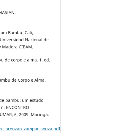
INASIAN.
com Bambu. Cali,
 Universidad Nacional de
 y Madera CIBAM.
u de corpo e alma. 1. ed.
ambu de Corpo e Alma.
a de bambu: um estudo
. In: ENCONTRO
MAR, 6, 2009. Maringá.
ire_brenzan_zampar_souza.pdf
.