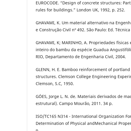
EUROCODE. “Design of concrete structures: Part
rules for buildings.” London UK, 1992, p. 252.
GHAVAMI, K. Um material alternativo na Engenha
e Construção Civil nº 492. São Paulo: Ed. Técnica 
GHAVAMI, K; MARINHO, A. Propriedades físicas 
inteiro do bambu da espécie Guadua Angustifólia
RIO, Departamento de Engenharia Civil, 2004.
GLENN, H. E. Bamboo reinforcement of portland
structures. Clemson College Engineering Experim
Clemson, S.C, 1950.
GÓES, Jorge L. N. de. Materiais derivados de ma
estrutural). Campo Mourão, 2011. 34 p.
ISO/TC165 N314 - International Organization Fo
Determination of Physical andMechanical Proper
p.