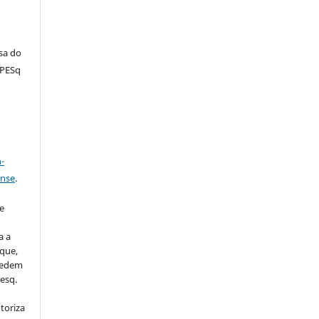
sa do
MPESq
a
-
ense
.
u
e
a a
que,
 cedem
esq.
utoriza