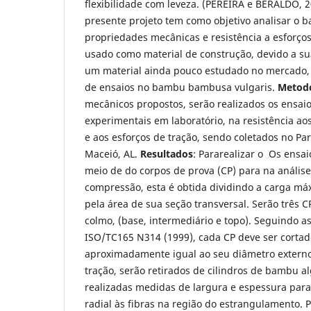
flexibilidade com leveza. (PEREIRA e BERALDO, 
presente projeto tem como objetivo analisar o
propriedades mecânicas e resistência a esforços
usado como material de construção, devido a su
um material ainda pouco estudado no mercado, 
de ensaios no bambu bambusa vulgaris.
Metodo
mecânicos propostos, serão realizados os ensai
experimentais em laboratório, na resistência ao
e aos esforços de tração, sendo coletados no P
Maceió, AL.
Resultados
: Pararealizar o Os ensai
meio de do corpos de prova (CP) para na análise
compressão, esta é obtida dividindo a carga máx
pela área de sua seção transversal. Serão três C
colmo, (base, intermediário e topo). Seguindo 
ISO/TC165 N314 (1999), cada CP deve ser corta
aproximadamente igual ao seu diâmetro externo.
tração, serão retirados de cilindros de bambu a
realizadas medidas de largura e espessura para
radial às fibras na região do estrangulamento. P