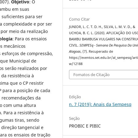
2007).
Objetivo
: O
 bambu em suas
 suficientes para ser
Como Citar
a complexidade e por ser
JUNIOR, L. C. T. D. H., SILVA, L. M. V. D., &
por meio da realização
UCHOA, B. C. L. (2020). APLICAÇÃO DO US
logia
: Para os ensaios
BAMBU BAMBUSA VULGARIS NA CONSTR
CIVIL.
SEMPESq - Semana De Pesquisa Da Unit
os mecânicos
Alagoas
, (7). Recuperado de
s esforços de compressão,
https://eventos.set.edu.br/al_sempesq/arti
arque Municipal de
w/12188
os serão realizados por
Fomatos de Citação
 da resistência à
ima que o CP resistir
P para a posição de cada
Edição
as recomendações da
n. 7 (2019): Anais da Sempesq
do com uma altura
 Para a resistência à
Seção
lgumas tiras, sendo
PROBIC E PIBIC
 direção tangencial e
ara os ensaios de tração