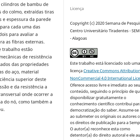
 cilindros de bambu de
Licença
 do colmo, extraídas tiras
os e espessura da parede
Copyright (c) 2020 Semana de Pesqui
P para cada uma das
Centro Universitário Tiradentes - SE
dois para avaliar a
- Alagoas
ra as fibras externas.
e trabalho estão
mecânicas de resistência
Este trabalho está licenciado sob um
ltados das propriedades
licença
Creative Commons Attribution
s do aço, material
NonCommercial 4.0 International Lic
ciência superior deste
Oferece acesso livre e imediato ao se
ssão e da resistência a
conteúdo, seguindo o princípio de qu
ransversal onde ocorrer a
disponibilizar gratuitamente o
ença do nó, como também a
conhecimento científico contribui par
bu.
democratização do saber. Assume-se 
ao submeter os originais os autores
os direitos de publicação para a Semp
O autor(a) reconhece esta como
detentor(a) do direito autoral e ele a