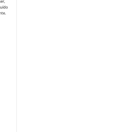
er,
buído
nte.