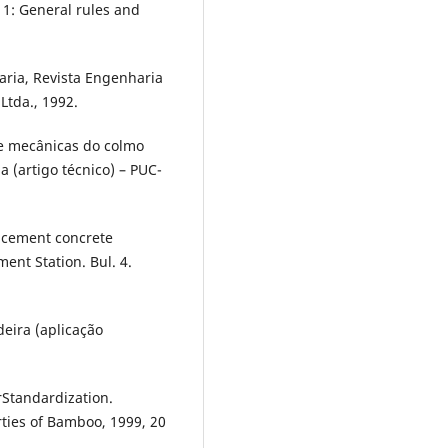
 1: General rules and
ria, Revista Engenharia
Ltda., 1992.
e mecânicas do colmo
 (artigo técnico) – PUC-
 cement concrete
ent Station. Bul. 4.
deira (aplicação
rStandardization.
ties of Bamboo, 1999, 20