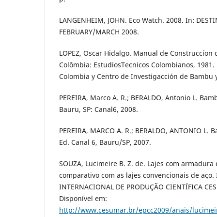
LANGENHEIM, JOHN. Eco Watch. 2008. In: DEST
FEBRUARY/MARCH 2008.
LOPEZ, Oscar Hidalgo. Manual de Construccíon 
Colômbia: EstudiosTecnicos Colombianos, 1981.
Colombia y Centro de Investigacción de Bambu
PEREIRA, Marco A. R.; BERALDO, Antonio L. Bamb
Bauru, SP: Canal6, 2008.
PEREIRA, MARCO A. R.; BERALDO, ANTONIO L. B
Ed. Canal 6, Bauru/SP, 2007.
SOUZA, Lucimeire B. Z. de. Lajes com armadur
comparativo com as lajes convencionais de aço
INTERNACIONAL DE PRODUÇÃO CIENTÍFICA CESU
Disponível em:
http://www.cesumar.br/epcc2009/anais/lucime