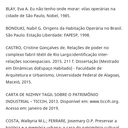
BLAY, Eva A. Eu não tenho onde morar: vilas operárias na
cidade de São Paulo, Nobel, 1985.
BONDUKI, Nabil G. Origens da Habitação Operária no Brasil.
São Paulo: Estação Liberdade: FAPESP, 1998.
CASTRO, Cristine Gonçalves de. Relações de poder no
complexo fabril têxtil de Rio Largo:identificação inter-
relações socioespaciais. 2015. 211 f. Dissertação (Mestrado
em Dinâmicas doEspaço Habitado) - Faculdade de
Arquitetura e Urbanismo, Universidade Federal de Alagoas,
Maceió, 2015.
CARTA DE NIZHNY TAGIL SOBRE O PATRIMÔNIO
INDUSTRIAL – TICCIH, 2013. Disponível em: www.ticcih.org.
Acesso em: janeiro de 2019.
COSTA, Walkyria M.L.; FERRARE, Josemary O.P. Preservar a
história e a memória urbana: o caso do patrimônio cultural