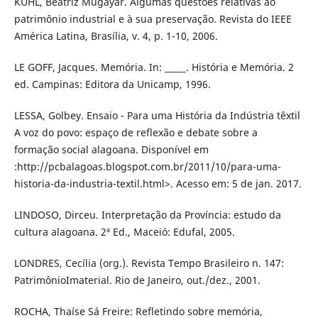
KÜHL, Beatriz Mugayar. Algumas questões relativas ao
patrimônio industrial e à sua preservação. Revista do IEEE
América Latina, Brasília, v. 4, p. 1-10, 2006.
LE GOFF, Jacques. Memória. In: _____. História e Memória. 2
ed. Campinas: Editora da Unicamp, 1996.
LESSA, Golbey. Ensaio - Para uma História da Indústria têxtil
A voz do povo: espaço de reflexão e debate sobre a
formação social alagoana. Disponível em
:http://pcbalagoas.blogspot.com.br/2011/10/para-uma-
historia-da-industria-textil.html>. Acesso em: 5 de jan. 2017.
LINDOSO, Dirceu. Interpretação da Província: estudo da
cultura alagoana. 2ª Ed., Maceió: Edufal, 2005.
LONDRES, Cecília (org.). Revista Tempo Brasileiro n. 147:
PatrimônioImaterial. Rio de Janeiro, out./dez., 2001.
ROCHA, Thaíse Sá Freire: Refletindo sobre memória,