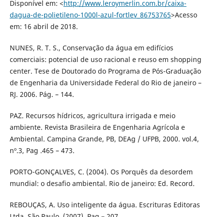
Disponível em: <
http://www.leroymerlin.com.br/caixa-
dagua-de-polietileno-1000l-azul-fortlev_86753765
>Acesso
em: 16 abril de 2018.
NUNES, R. T. S., Conservação da água em edifícios
comerciais: potencial de uso racional e reuso em shopping
center. Tese de Doutorado do Programa de Pós-Graduação
de Engenharia da Universidade Federal do Rio de janeiro –
RJ. 2006. Pág. – 144.
PAZ. Recursos hídricos, agricultura irrigada e meio
ambiente. Revista Brasileira de Engenharia Agrícola e
Ambiental. Campina Grande, PB, DEAg / UFPB, 2000. vol.4,
nº.3, Pag .465 – 473.
PORTO-GONÇALVES, C. (2004). Os Porquês da desordem
mundial: o desafio ambiental. Rio de janeiro: Ed. Record.
REBOUÇAS, A. Uso inteligente da água. Escrituras Editoras
Ltda, São Paulo, (2007). Pag – 207.