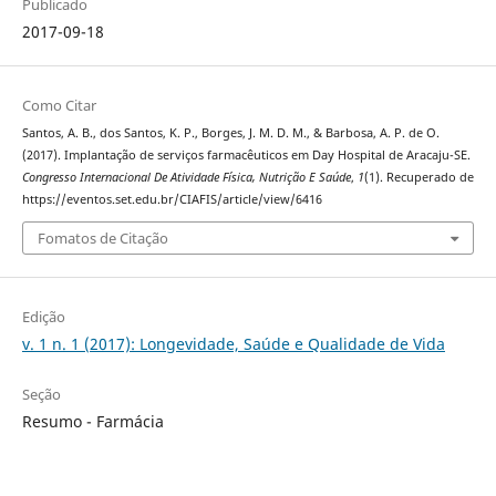
Publicado
2017-09-18
Como Citar
Santos, A. B., dos Santos, K. P., Borges, J. M. D. M., & Barbosa, A. P. de O.
(2017). Implantação de serviços farmacêuticos em Day Hospital de Aracaju-SE.
Congresso Internacional De Atividade Física, Nutrição E Saúde
,
1
(1). Recuperado de
https://eventos.set.edu.br/CIAFIS/article/view/6416
Fomatos de Citação
Edição
v. 1 n. 1 (2017): Longevidade, Saúde e Qualidade de Vida
Seção
Resumo - Farmácia